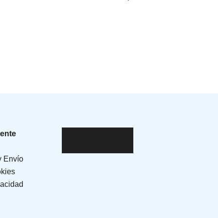
iente
CONTACTO
y Envío
okies
vacidad