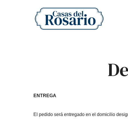
Saltar
al
contenido
Frutos secos naturales y artesanales
Casas del Rosario
De
ENTREGA
El pedido será entregado en el domicilio desi